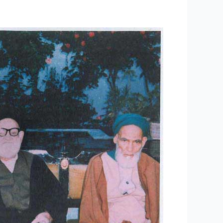
۵۲
-معجون
بلادری