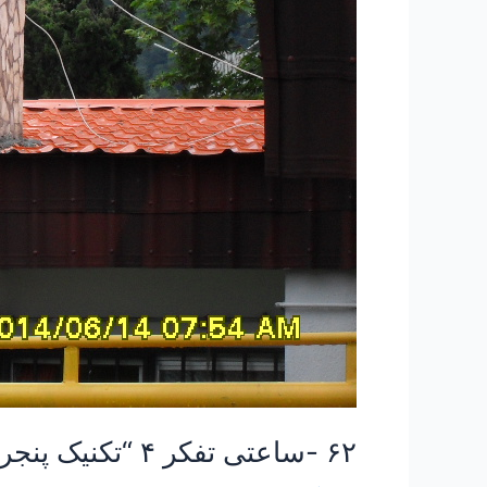
۶۲ -ساعتی تفکر ۴ “تکنیک پنجره جوهری”