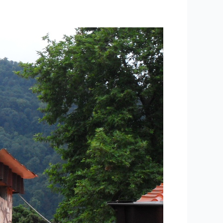
۶۲
-ساعتی
تفکر
۴
“تکنیک
پنجره
جوهری”