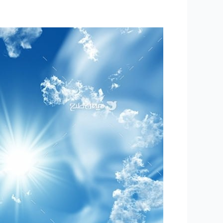
۲۴۴
–
ساعتی
تفکر
۹۴
“مسیر
سعادت”