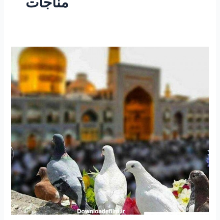
مناجات
۲۰۰
–
ساعتی
تفکر
۶۸
“مناجات
با
خداوند
متعال
و
توسلی
به
امام
همام
امام