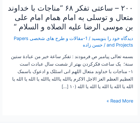
علی
۲۰۰ – ساعتی تفکر ۶۸ “مناجات با خداوند
بن
متعال و توسلی به امام همام امام علی
موسی
بن موسی الرضا علیه الصلاه و السلام “
الرضا
علیه
دیدگاه‌ خود را بنویسید
/
1-مقالات و طرح های شخصی Papers
الصلاه
and Projects
/
حسن زاده
و
بسمه تعالی پیامبر ص فرمودند : تفكر ساعة خير من عبادة ستين
السلام
سنة؛ یک ساعت فکرکردن بهتر از شصت سال عبادت است
“
۱- مناجات با خداوند متعال اللهم انی اسئلک و ادعوک باسمک
العظیم العظم العز الاجل الاکرم یاالله یاالله یاالله یا الله یا الله یا
الله یا الله یا الله یا الله یا الله (۱۰ […]
Read More »