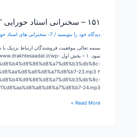
۱۵۱ – سخنرانی استاد حورایی ” ارتباط موثر و موفق با مشتری”
۱۵۱
–
دیدگاه‌ خود را بنویسید
/
7- سخنرانی های استاد حورایی- روانشناسی ارتباط
سخنرانی
استاد
بسمه تعالی موفقیت فروشندگان ارتباط نزدیک با ش
حورایی
نمود. ۱ – بخش اول w.drakhtesaadat.ir/wp
”
86%d8%b4%d9%86%d8%a7%d8%b3%db%8c-
ارتباط
موثر
86%d8%b4%d9%86%d8%a7%d8%b3%db%8c-
و
%d8%a7%d8%b1%d8%aa%d8%a8%d8%a7%d8%b7-24.mp3 موفق و موئد
موفق
با
Read More »
مشتری”