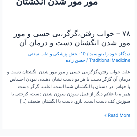
مور مور شدن انگشتان
۷۸ – خواب رفتن،گزگز،بی حسی و مور
۷۸
–
مور شدن انگشتان دست و درمان آن
خواب
دیدگاه‌ خود را بنویسید
/
10-بخش پزشکی و طب سنتی
رفتن،گزگز،بی
Traditional Medicine
/
حسن زاده
حسی
و
علت خواب رفتن،گزگز،بی حسی و مور مور شدن انگشتان دست و
مور
درمان آن گزگز دست یا هر دو دست نشان دهنده، نبودن احساس
مور
یا حواس در دستان یا انگشتان شما است. اغلب، گزگز دست
شدن
همراه با علائم دیگر از قبیل سوزن سوزن شدن دست، کرختی یا
انگشتان
سوزش کف دست است. بازو، دست یا انگشتان ضعیف […]
دست
و
Read More »
درمان
آن