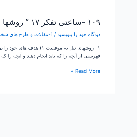
۱۰۹ -ساعتی تفکر ۱۷ ” روشها و موانع نیل به موفقیت”
۱۰۹
-ساعتی
دیدگاه‌ خود را بنویسید
/
1-مقالات و طرح های شخصی Papers and Projects
تفکر
۱۷
”
فهرستی از آنچه را که باید انجام دهید و آنچه را که مایلی
روشها
و
Read More »
موانع
نیل
به
موفقیت”