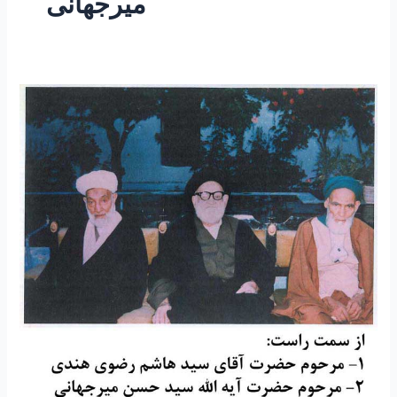
میرجهانی
۹۸
-زندگینامه
ای
از
مرحوم
حضرت
آقای
علامه
میرجهانی
رحمه
الله
علیه