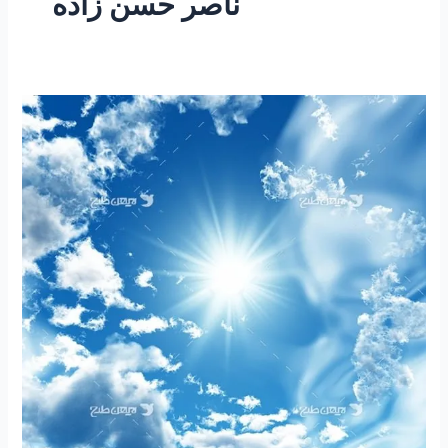
ناصر حسن زاده
۲۵۱
–
ساعتی
تفکر
۹۹
“چهار
بطن
سعادت”