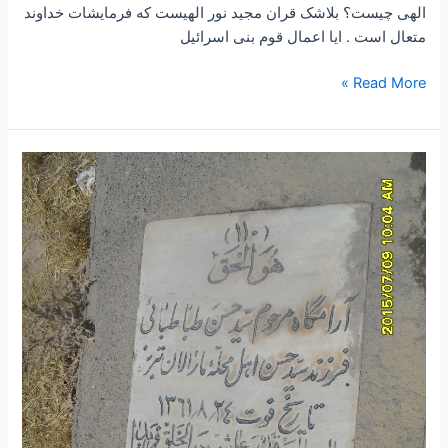
الهی چیست؟ بلاشک قران مجید نور الهیست که فرمایشات خداوند
متعال است . ایا اعمال قوم بنی اسرائیل
Read More »
۲۰۹
–
ساعتی
تفکر
۷۱
“تفکری
در
معنی
شعر
،
در
لباس