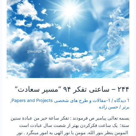
سعادت”
۲۴۴ – ساعتی تفکر ۹۴ “مسیر سعادت”
1 دیدگاه
/
1-مقالات و طرح های شخصی Papers and Projects
,
برتر
/
حسن زاده
بسمه تعالی پیامبر ص فرمودند : تفكر ساعة خير من عبادة ستين
سنة؛ یک ساعت فکرکردن بهتر از شصت سال عبادت است
المومن ینظر بنور الله. مومن با نور الهی به امور مینگرد . نور