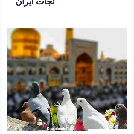
نجات ایران
۲۵۳
–
توسلی
مجرب
برای
نجات
ایران
اسلامی
و
تمامی
شیعیان
جهان