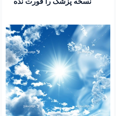
نسخه پزشک را قورت نده
۲۳۶
-ساعتی
تفکر
۹۰
”
نسخه
پزشک”