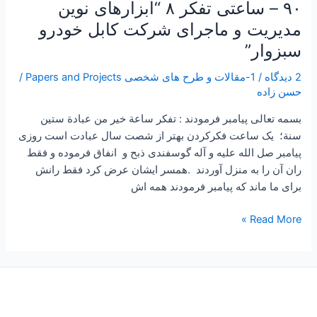
۹۰ – ساعتی تفکر ۸ “ابزارهای نوین
۹۰
–
مدیریت و ماجرای شرکت کابل خودرو
ساعتی
سبزوار”
تفکر
۸
2 دیدگاه
/
1-مقالات و طرح های شخصی Papers and Projects
/
“ابزارهای
حسن زاده
نوین
بسمه تعالی پیامبر فرمودند : تفكر ساعة خير من عبادة ستين
مدیریت
سنة؛ یک ساعت فکرکردن بهتر از شصت سال عبادت است روزی
و
پیامبر صل الله علیه و آله گوسفندی ذبح و انفاق فرموده و فقط
ماجرای
ران آن را به منزل آوردند .همسر ایشان عرض کرد فقط رانش
شرکت
برای ما ماند که پیامبر فرمودند همه اش
کابل
خودرو
Read More »
سبزوار”