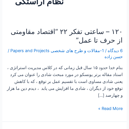
نظام آراستگی
۱۲۰ – ساعتی تفکر ۲۲ “اقتصاد مقاومتی
۱۲۰
–
از حرف تا عمل”
ساعتی
6 دیدگاه
/
1-مقالات و طرح های شخصی Papers and Projects
/
تفکر
حسن زاده
۲۲
“اقتصاد
بنام خدا حدود ۱۵ سال قبل زمانی که در کلاس مدیریت استراتژی ،
مقاومتی
استاد مقاله برتر یونسکو در مورد مبحث شادی را عنوان می کرد
از
یعنی شادی مساوی است با تقسیم عمل بر توقع ، که با کاهش
حرف
توقع خود از دیگران ، شادی ما افزایش می یابد ، دیدم دین ما هزار
تا
و چهارصد […]
عمل”
Read More »