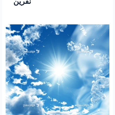
نفرین
۱۷۵
-ساعتی
تفکر
۵۰
”
دولت
بد
؟
مجلس
بد
؟
ملت
بد
؟
۱