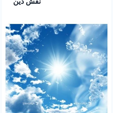
نقش دین
۲۱۸
–
ساعتی
تفکر
۷۹
“مقاله
تلفیقی
نقش
ارزنده
دین
در
زندگی
فردی
و
اجتماعی”