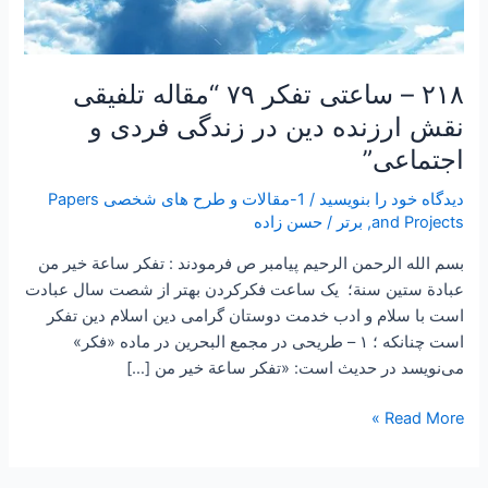
۲۱۸ – ساعتی تفکر ۷۹ “مقاله تلفیقی
نقش ارزنده دین در زندگی فردی و
اجتماعی”
دیدگاه‌ خود را بنویسید
/
1-مقالات و طرح های شخصی Papers
and Projects
,
برتر
/
حسن زاده
بسم الله الرحمن الرحیم پیامبر ص فرمودند : تفكر ساعة خير من
عبادة ستين سنة؛ یک ساعت فکرکردن بهتر از شصت سال عبادت
است با سلام و ادب خدمت دوستان گرامی دین اسلام دین تفکر
است چنانکه ؛ ۱ – طريحى در مجمع البحرين در ماده «فكر»
مى‌نويسد در حديث است: «تفكر ساعة خير من […]
Read More »