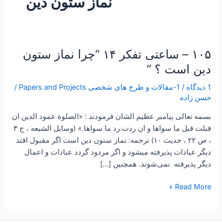
نماز ستون دین
۱۰۵ – ساعتی تفکر ۱۴ “چرا نماز ستون
۱۰۵
–
دین است ؟ “
ساعتی
1 دیدگاه
/
1-مقالات و طرح های شخصی Papers and Projects
/
تفکر
حسن زاده
۱۴
“چرا
بسمه تعالی پیامبر عظیم الشان فرمودند : «الصلوة عمود الدين ان
نماز
قبلت قبل ما سواها و ان ردت رد ما سواها.» (‌وسايل الشيعه ، ج ۳
ستون
، ص ۲۲ ، حديث ۱۰) ترجمه: نماز ستون دين است اگر مقبول افتد
دین
ديگر عبادات پذيرفته ميشود و اگر مردود گردد عبادات و اعمال
است
ديگر پذيرفته نمی‌شوند. همچنین […]
؟
“
Read More »