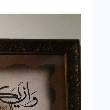
۱۵۵
–
معجزات
و
کرامات
۱۴
“هدیه
حضرت
رضا
علیه
السلام”