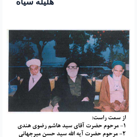
هلیله سیاه
۵۲
-معجون
بلادری