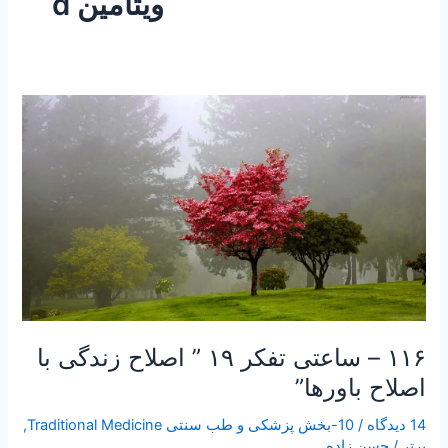
ویتامین d
۱۱۶
–
ساعتی
تفکر
۱۹
”
اصلاح
زندگی
با
اصلاح
باورها”
۱۱۶ – ساعتی تفکر ۱۹ ” اصلاح زندگی با
اصلاح باورها”
14 دیدگاه
/
10-بخش پزشکی و طب سنتی Traditional Medicine
,
برتر
/
حسن زاده