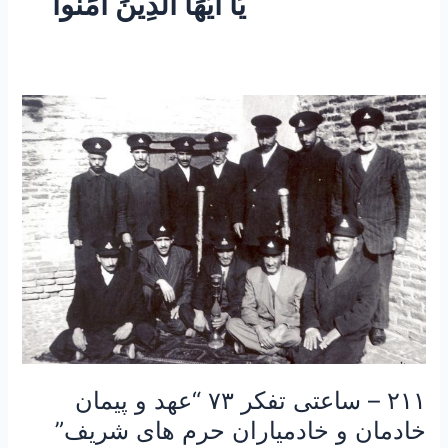
يَا أَيُّهَا الَّذِينَ آمَنُوا
۲۱۱
–
ساعتی
تفکر
۷۳
“عهد
و
پیمان
خادمان
و
خادمیاران
حرم
های
۲۱۱ – ساعتی تفکر ۷۳ “عهد و پیمان
شریف”
خادمان و خادمیاران حرم های شریف”