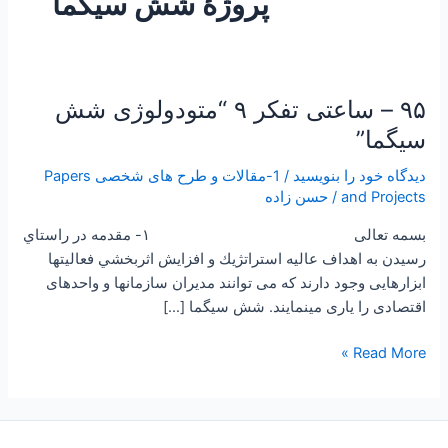
پروژۀ شش سیگما
۹۵ – ساعتی تفکر ۹ “متودولوژی شش
۹۵
–
سیگما”
ساعتی
دیدگاه‌ خود را بنویسید
/
1-مقالات و طرح های شخصی Papers
تفکر
and Projects
/
حسن زاده
۹
“متودولوژی
بسمه تعالی ۱- مقدمه در راستاي
شش
رسیدن به اهداف عالیه استراتژيك و افزايش اثربخشي فعالیتها
سیگما”
ابزارهایی وجود دارند که می توانند مدیران سازمانها و واحدهای
اقتصادی را یاری مينمايند. شش سيگما […]
Read More »