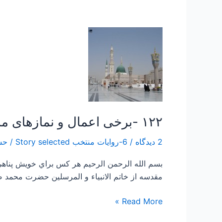
۱۲۲
-برخی
اعمال
و
نمازهای
ماه
های
۱۲۲ -برخی اعمال و نمازهای ماه های مبارک رجب و شعبان و رمضان
مبارک
رجب
2 دیدگاه
/
6-روایات منتخب Story selected
/
حس
و
شعبان
و
مقدسه از خاتم الانبياء و المرسلين حضرت محمد ص
رمضان
Read More »