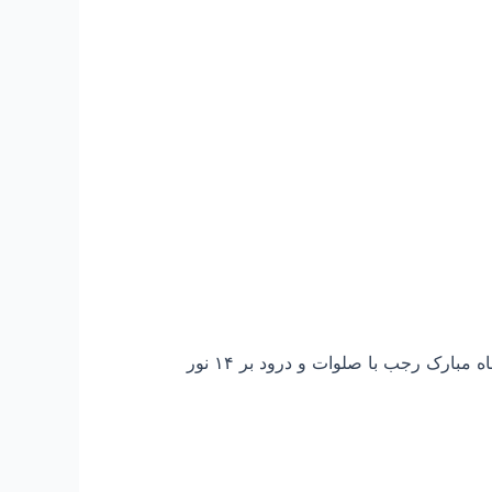
بسم الله الرحمن الرحيم هر كس براي خويش پناهي گزيده است ما در پناه قائم آل محمديم در آستانه حلول ماه مبارک رجب با صلوات و درود بر ۱۴ نور