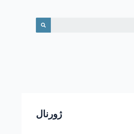
جستجو
ژورنال