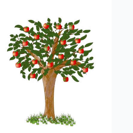
۱-
ساعتی
تفکر
۱
”
مقاله
درخت
سعادت”