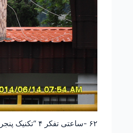
۶۲ -ساعتی تفکر ۴ “تکنیک پنجره جوهری”