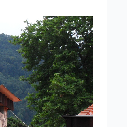
۶۲
-ساعتی
تفکر
۴
“تکنیک
پنجره
جوهری”