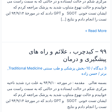
مرکزی شکم در حالت ایستاده و در حالتی که به سمت راست می
خوابیدم و حالت تهوع متناوب شدید به پزشک مراجعه کردم که
ایشان تست خونی SGOT و GPT دادند که در مورخۀ ۹۴/۹/۱۴ این
تست را انجام دادم و نتایج […]
Read More »
۹۹ – کبدچرب ، علائم و راه های
۹۹
–
پیشگیری و درمان
کبدچرب
3 دیدگاه
/
10-بخش پزشکی و طب سنتی Traditional Medicine
,
،
برتر
/
حسن زاده
علائم
و
بسمه تعالی مقدمه : در مورخه ۹۴/۹/۱۰ به علت درد شدید ناحیه
راه
مرکزی شکم در حالت ایستاده و در حالتی که به سمت راست می
های
خوابیدم و حالت تهوع متناوب شدید به پزشک مراجعه کردم که
پیشگیری
ایشان تست خونی SGOT و GPT دادند که در مورخۀ ۹۴/۹/۱۴ این
و
تست را انجام دادم و نتایج
درمان