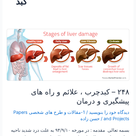
کبد
۲۴۸
–
کبدچرب
،
علائم
و
راه
های
۲۴۸ – کبدچرب ، علائم و راه های
پیشگیری
و
پیشگیری و درمان
درمان
دیدگاه‌ خود را بنویسید
/
1-مقالات و طرح های شخصی Papers
and Projects
/
حسن زاده
بسمه تعالی مقدمه : در مورخه ۹۴/۹/۱۰ به علت درد شدید ناحیه