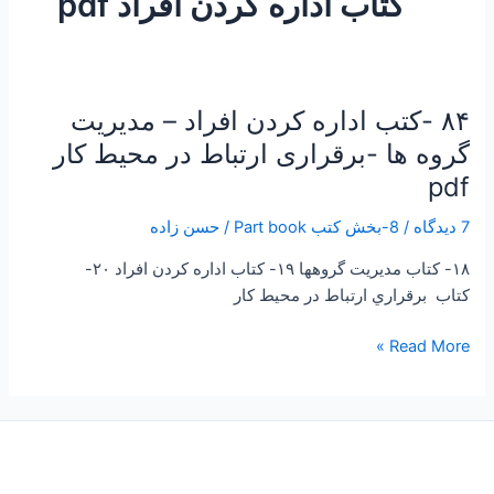
کتاب اداره کردن افراد pdf
۸۴ -کتب اداره کردن افراد – مدیریت
۸۴
-کتب
گروه ها -برقراری ارتباط در محیط کار
اداره
pdf
کردن
افراد
7 دیدگاه
/
8-بخش کتب Part book
/
حسن زاده
–
۱۸- کتاب مديريت گروهها ۱۹- کتاب اداره كردن افراد ۲۰-
مدیریت
کتاب برقراري ارتباط در محيط كار
گروه
ها
Read More »
-برقراری
ارتباط
در
محیط
کار
pdf