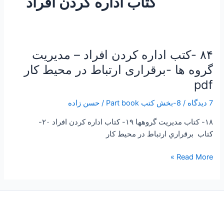
کتاب اداره کردن افراد
۸۴ -کتب اداره کردن افراد – مدیریت
۸۴
-کتب
گروه ها -برقراری ارتباط در محیط کار
اداره
pdf
کردن
افراد
7 دیدگاه
/
8-بخش کتب Part book
/
حسن زاده
–
۱۸- کتاب مديريت گروهها ۱۹- کتاب اداره كردن افراد ۲۰-
مدیریت
کتاب برقراري ارتباط در محيط كار
گروه
ها
Read More »
-برقراری
ارتباط
در
محیط
کار
pdf