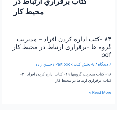
کتاب برقراري ارتباط در
محيط كار
۸۴ -کتب اداره کردن افراد – مدیریت
۸۴
-کتب
گروه ها -برقراری ارتباط در محیط کار
اداره
pdf
کردن
افراد
7 دیدگاه
/
8-بخش کتب Part book
/
حسن زاده
–
۱۸- کتاب مديريت گروهها ۱۹- کتاب اداره كردن افراد ۲۰-
مدیریت
کتاب برقراري ارتباط در محيط كار
گروه
ها
Read More »
-برقراری
ارتباط
در
محیط