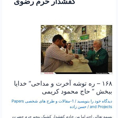
کفشدار حرم رضوی
۱۶۸
–
ره
توشه
آخرت
و
مداحی”
خدایا
ببخش
۱۶۸ – ره توشه آخرت و مداحی” خدایا
”
ببخش ” حاج محمود کریمی
حاج
محمود
دیدگاه‌ خود را بنویسید
/
1-مقالات و طرح های شخصی Papers
کریمی
and Projects
/
حسن زاده
بسمه تعالی احتراما من خادم کفشدار کشیک پنجم حرم حضرت