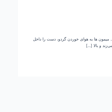
ﺍﺭﻧﺪ. ﻣﯿﻤﻮﻥ ﻫﺎ ﺑﻪ ﻫﻮﺍﯼ ﺧﻮﺭﺩﻥ ﮔﺮﺩﻭ، ﺩﺳﺖ ﺭﺍ ﺩﺍﺧﻞ
‍ﺯﻧﺪ ﻭ ﺑﺎﻻ […]