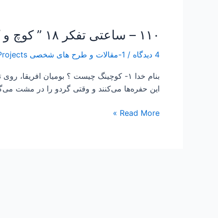
۱۱۰ – ساعتی تفکر ۱۸ ” کوچ و کوچینگ “
۱۱۰
–
4 دیدگاه
/
1-مقالات و طرح های شخصی Papers and Projects
ساعتی
تفکر
بنام خدا ۱- کوچینگ چیست ؟ بومیان ﺍﻓﺮﯾﻘﺎ
۱۸
ﺍﯾﻦ ﺣﻔﺮﻩ‌ﻫﺎ ﻣﯽ‌ﮐﻨﻨﺪ ﻭ ﻭﻗﺘﯽ ﮔﺮﺩﻭ ﺭﺍ ﺩﺭ ﻣﺸﺖ ﻣﯽ‌ﮔﯿ
”
کوچ
Read More »
و
کوچینگ
“