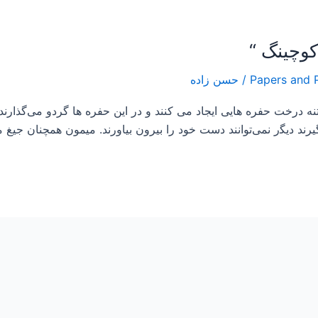
/
حسن زاده
، ﺭﻭﯼ ﺗﻨﻪ ﺩﺭﺧﺖ ﺣﻔﺮﻩ ﻫﺎﯾﯽ ﺍﯾﺠﺎﺩ ﻣﯽ ﮐﻨﻨﺪ ﻭ ﺩﺭ ﺍﯾﻦ ﺣﻔﺮﻩ ﻫﺎ ﮔﺮﺩﻭ ﻣﯽ‌ﮔﺬ
ﺮﻧﺪ ﺩﯾﮕر نمی‌توﺍﻧﻨﺪ ﺩﺳﺖ ﺧﻮﺩ ﺭﺍ ﺑﯿﺮﻭﻥ ﺑﯿﺎﻭﺭﻧﺪ. ﻣﯿﻤﻮﻥ ﻫﻤﭽﻨﺎﻥ ﺟﯿﻎ ﻣﯽ