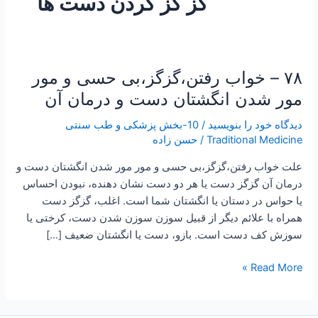
گز گز کردن دست ها
۷۸ – خواب رفتن،گزگز،بی حسی و مور
۷۸
–
مور شدن انگشتان دست و درمان آن
خواب
دیدگاه‌ خود را بنویسید
/
10-بخش پزشکی و طب سنتی
رفتن،گزگز،بی
Traditional Medicine
/
حسن زاده
حسی
و
علت خواب رفتن،گزگز،بی حسی و مور مور شدن انگشتان دست و
مور
درمان آن گزگز دست یا هر دو دست نشان دهنده، نبودن احساس
مور
یا حواس در دستان یا انگشتان شما است. اغلب، گزگز دست
شدن
همراه با علائم دیگر از قبیل سوزن سوزن شدن دست، کرختی یا
انگشتان
سوزش کف دست است. بازو، دست یا انگشتان ضعیف […]
دست
و
Read More »
درمان
آن