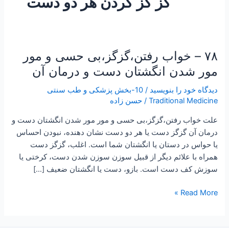
گز گز کردن هر دو دست
۷۸ – خواب رفتن،گزگز،بی حسی و مور
۷۸
–
مور شدن انگشتان دست و درمان آن
خواب
دیدگاه‌ خود را بنویسید
/
10-بخش پزشکی و طب سنتی
رفتن،گزگز،بی
Traditional Medicine
/
حسن زاده
حسی
و
علت خواب رفتن،گزگز،بی حسی و مور مور شدن انگشتان دست و
مور
درمان آن گزگز دست یا هر دو دست نشان دهنده، نبودن احساس
مور
یا حواس در دستان یا انگشتان شما است. اغلب، گزگز دست
شدن
همراه با علائم دیگر از قبیل سوزن سوزن شدن دست، کرختی یا
انگشتان
سوزش کف دست است. بازو، دست یا انگشتان ضعیف […]
دست
و
Read More »
درمان
آن