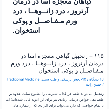
گیاهان معجزه اسا در درمان
آرتروز ، درد زانــوهــا ، درد
ورم مـفـاصــل و پوکی
استخوان.
۱۱۵ – زنجبیل گیاهی معجزه اسا در
۱۱۵
–
درمان آرتروز ، درد زانــوهــا ، درد ورم
زنجبیل
مـفـاصــل و پوکی استخوان
گیاهی
معجزه
16 دیدگاه
/
10-بخش پزشکی و طب سنتی Traditional Medicine
اسا
/
حسن زاده
در
زنجبیل می‌تواند طعم هر غذا یا شیرینی را مطبوع نماید. علاوه بر
درمان
طعم‌دهی خواص درمانی زیادی نیز برای این ادویه قائل شده‌اند؛ اما
آرتروز
با تمام خواصی که دارد می‌تواند برای افرادی که از بیماری‌های
،