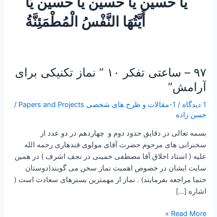
یا حسین یا حسین یا حسین یَا
أَیَّتُهَا النَّفْسُ الْمُطْمَئِنَّةُ
۹۷ – ساعتی تفکر ۱۰ ” نماز تکنیکی برای
۹۷
–
آرامش”
ساعتی
1 دیدگاه
/
1-مقالات و طرح های شخصی Papers and Projects
/
تفکر
حسن زاده
۱۰
”
بسمه تعالی در دقایق حدود دوم و چهاردهم در دو عدد از
نماز
سخنرانی های مرحوم حضرت آقای مولوی قندهاری رحمه الله
تکنیکی
علیه ( استاد اخلاق آقا مصطفی خمینی در نجف اشرف ) در همین
برای
سایت ایشان در خصوص اهمیت نماز سخن می گویند(دوستان
آرامش”
حتما مراجعه بفرمایند) . نماز از مهمترین بسترهای سعادت است (
اشاره […]
Read More »