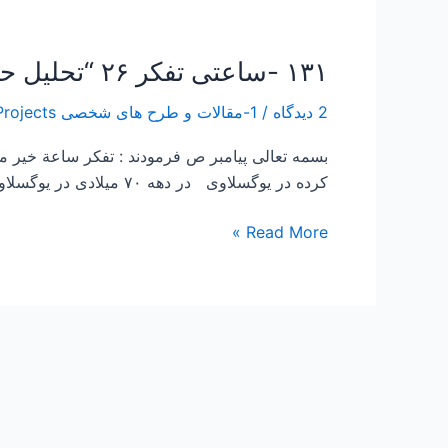
۱۳۱ -ساعتی تفکر ۲۶ “تحلیل حکایت یک جاسوس”
۱۳۱
-ساعتی
2 دیدگاه
/
1-مقالات و طرح های شخصی Papers and Projects
تفکر
۲۶
بسمه تعالی پیامبر ص فرمودند : تفكر ساعة خير
“تحلیل
کرده در یوگسلاوی در دهه ۷۰ میلادی در یوگسلاوی رسم بود که دانشجویان خارجی پس از فراغت از تحصیل به دیدار رهبر یوگسلاوی برده می شدند […]
حکایت
یک
Read More »
جاسوس”