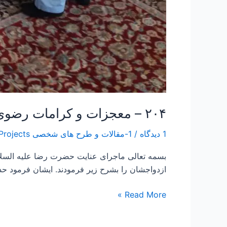
۲۰۴ – معجزات و کرامات رضوی ۲۰ “عنایت امام رضا ع به مداح اهل بیت”
1 دیدگاه
/
1-مقالات و طرح های شخصی Papers and Projects
بسمه تعالی ماجرای عنایت حضرت رضا علیه السلا
ازدواجشان را بشرح زیر فرمودند. ایشان فرمود حدود ۴۵ سال قبل در سن حدودا ۲۵ سالگی یک روز هنگام عبور از جلوی پنجره فولاد صحن انقلاب ن
Read More »