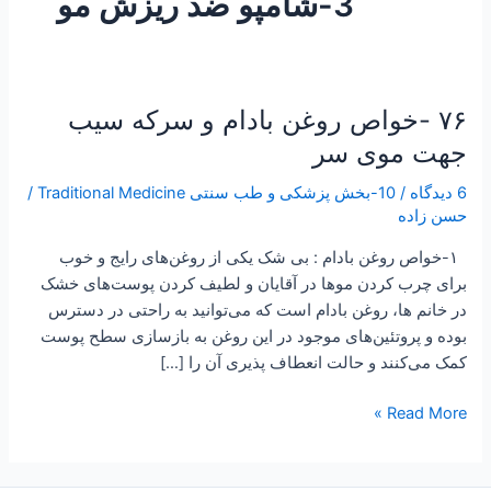
3-شامپو ضد ریزش مو
۷۶ -خواص روغن بادام و سرکه سیب
۷۶
-خواص
جهت موی سر
روغن
6 دیدگاه
/
10-بخش پزشکی و طب سنتی Traditional Medicine
/
بادام
حسن زاده
و
سرکه
۱-خواص روغن بادام : بی شک یکی از روغن‌های رایج و خوب
سیب
برای چرب کردن موها در آقایان و لطیف کردن پوست‌های خشک
جهت
در خانم ها، روغن بادام است که می‌توانید به راحتی در دسترس
موی
بوده و پروتئین‌های موجود در این روغن به بازسازی سطح پوست
سر
کمک می‌کنند و حالت انعطاف پذیری آن را […]
Read More »