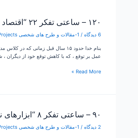
۱۲۰ – ساعتی تفکر ۲۲ “اقتصاد مقاومتی از حرف تا عمل”
۱۲۰
–
6 دیدگاه
/
1-مقالات و طرح های شخصی Papers and Projects
ساعتی
تفکر
بنام خدا حدود ۱۵ سال قبل زمانی که
۲۲
عمل بر توقع ، که با کاهش توقع خود از دیگران ، 
“اقتصاد
مقاومتی
Read More »
از
حرف
تا
عمل”
۹۰ – ساعتی تفکر ۸ “ابزارهای نوین مدیریت و ماجرای شرکت کابل خودرو سبزوار”
۹۰
–
2 دیدگاه
/
1-مقالات و طرح های شخصی Papers and Projects
ساعتی
تفکر