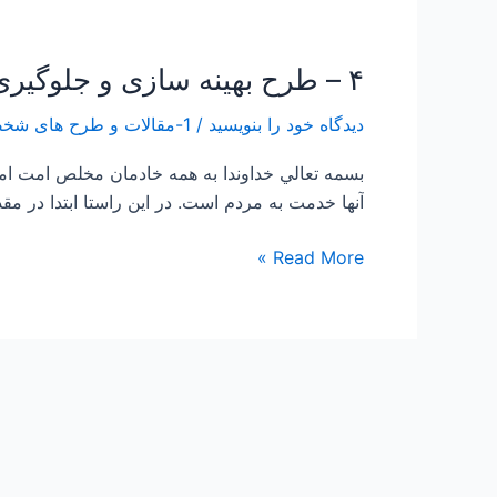
۴ – طرح بهینه سازی و جلوگیری از اتلافها در سازمانها و ادارات
۴
–
دیدگاه‌ خود را بنویسید
/
1-مقالات و طرح های شخصی Papers and Projects
طرح
بهینه
بسمه تعالي خداوندا به همه خادمان مخلص امت اما
سازی
آنها خدمت به مردم است. در اين راستا ابتدا در مقدمه دو داس
و
جلوگیری
Read More »
از
اتلافها
در
سازمانها
و
ادارات