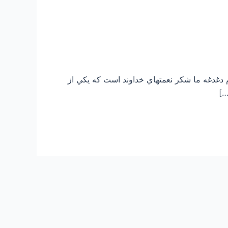
م دغدغه ما شكر نعمتهاي خداوند است كه يكي از