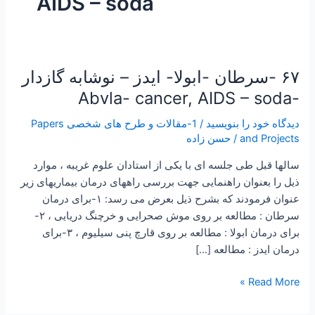
AIDS – soda
۶۷ -سرطان -ابولا- ایدز – نوشابه گازدار
۶۷
-سرطان
-Abvla- cancer, AIDS – soda
-ابولا-
دیدگاه‌ خود را بنویسید
/
1-مقالات و طرح های شخصی Papers
ایدز
and Projects
/
حسن زاده
–
نوشابه
سالها قبل طی جلسه ای با یکی از استادان علوم غریبه ، موارد
گازدار
ذیل را بعنوان راهنمایی جهت بررسی راههای درمان بیماریهای زیر
-
عنوان فرمودند که بشرح ذیل بعرض می رسد: ۱-برای درمان
Abvla-
سرطان : مطالعه بر روی موش صحرایی و خرچنگ دریایی ، ۲-
cancer,
برای درمان ابولا : مطالعه بر روی قارچ پنی سیلیوم ، ۳-برای
AIDS
درمان ایدز : مطالعه […]
–
soda
Read More »