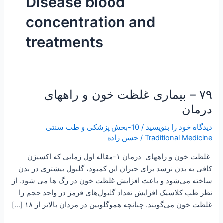
Disease blood
concentration and
treatments
۷۹ – بیماری غلظت خون و راههای
۷۹
–
درمان
بیماری
دیدگاه‌ خود را بنویسید
/
10-بخش پزشکی و طب سنتی
غلظت
Traditional Medicine
/
حسن زاده
خون
و
غلظت خون و راههای درمان ۱-مقاله اول زمانی که اکسیژن
راههای
کافی به بدن نرسد برای جبران این کمبود، گلبول بیشتری در بدن
درمان
ساخته می‌شود و باعث افزایش غلظت خون در رگ‌ ها می‌ شود. از
نظر طب کلاسیک افزایش تعداد گلبول‌های قرمز در واحد حجم را
غلظت خون می‌گویند. چنانچه هموگلوبین در مردان بالاتر از ۱۸ […]