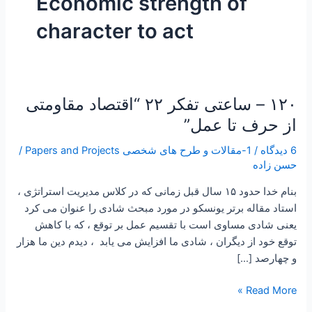
Economic strength of
character to act
۱۲۰ – ساعتی تفکر ۲۲ “اقتصاد مقاومتی
۱۲۰
–
از حرف تا عمل”
ساعتی
6 دیدگاه
/
1-مقالات و طرح های شخصی Papers and Projects
/
تفکر
حسن زاده
۲۲
“اقتصاد
بنام خدا حدود ۱۵ سال قبل زمانی که در کلاس مدیریت استراتژی ،
مقاومتی
استاد مقاله برتر یونسکو در مورد مبحث شادی را عنوان می کرد
از
یعنی شادی مساوی است با تقسیم عمل بر توقع ، که با کاهش
حرف
توقع خود از دیگران ، شادی ما افزایش می یابد ، دیدم دین ما هزار
تا
و چهارصد […]
عمل”
Read More »