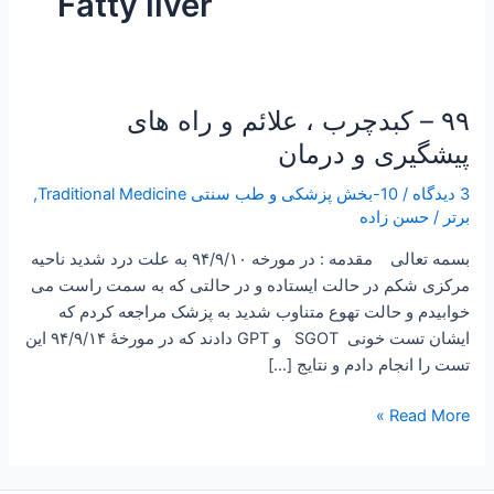
Fatty liver
۹۹ – کبدچرب ، علائم و راه های
۹۹
–
پیشگیری و درمان
کبدچرب
3 دیدگاه
/
10-بخش پزشکی و طب سنتی Traditional Medicine
,
،
برتر
/
حسن زاده
علائم
و
بسمه تعالی مقدمه : در مورخه ۹۴/۹/۱۰ به علت درد شدید ناحیه
راه
مرکزی شکم در حالت ایستاده و در حالتی که به سمت راست می
های
خوابیدم و حالت تهوع متناوب شدید به پزشک مراجعه کردم که
پیشگیری
ایشان تست خونی SGOT و GPT دادند که در مورخۀ ۹۴/۹/۱۴ این
و
تست را انجام دادم و نتایج […]
درمان
Read More »