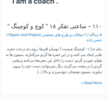
. I am a coach
۱۱۰ – ساعتی تفکر ۱۸ ” کوچ و کوچینگ “
۱۱۰
–
4 دیدگاه
/
1-مقالات و طرح های شخصی Papers and Projects
/
ساعتی
حسن زاده
تفکر
۱۸
بنام خدا ۱- کوچینگ چیست ؟ بومیان ﺍﻓﺮﯾﻘﺎ، ﺭﻭﯼ ﺗﻨﻪ ﺩﺭﺧﺖ ﺣﻔﺮﻩ
”
ﻫﺎﯾﯽ ﺍﯾﺠﺎﺩ ﻣﯽ ﮐﻨﻨﺪ ﻭ ﺩﺭ ﺍﯾﻦ ﺣﻔﺮﻩ ﻫﺎ ﮔﺮﺩﻭ ﻣﯽ‌ﮔﺬﺍﺭﻧﺪ. ﻣﯿﻤﻮﻥ ﻫﺎ ﺑﻪ
کوچ
ﻫﻮﺍﯼ ﺧﻮﺭﺩﻥ ﮔﺮﺩﻭ، ﺩﺳﺖ ﺭﺍ ﺩﺍﺧﻞ ﺍﯾﻦ ﺣﻔﺮﻩ‌ﻫﺎ ﻣﯽ‌ﮐﻨﻨﺪ ﻭ ﻭﻗﺘﯽ
و
ﮔﺮﺩﻭ ﺭﺍ ﺩﺭ ﻣﺸﺖ ﻣﯽ‌ﮔﯿﺮﻧﺪ ﺩﯾﮕر نمی‌توﺍﻧﻨﺪ ﺩﺳﺖ ﺧﻮﺩ ﺭﺍ ﺑﯿﺮﻭﻥ
کوچینگ
ﺑﯿﺎﻭﺭﻧﺪ. ﻣﯿﻤﻮﻥ ﻫﻤﭽﻨﺎﻥ ﺟﯿﻎ ﻣﯽ‍ﺯﻧﺪ ﻭ ﺑﺎﻻ […]
“
Read More »