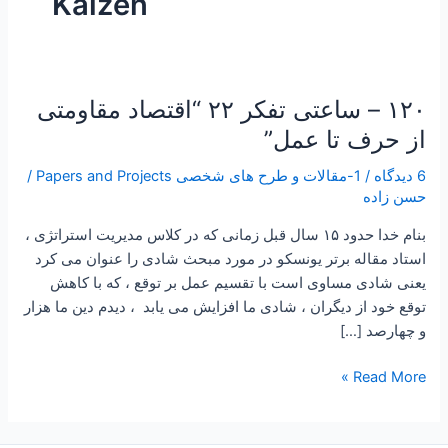
Kaizen
۱۲۰ – ساعتی تفکر ۲۲ “اقتصاد مقاومتی
۱۲۰
–
از حرف تا عمل”
ساعتی
6 دیدگاه
/
1-مقالات و طرح های شخصی Papers and Projects
/
تفکر
حسن زاده
۲۲
“اقتصاد
بنام خدا حدود ۱۵ سال قبل زمانی که در کلاس مدیریت استراتژی ،
مقاومتی
استاد مقاله برتر یونسکو در مورد مبحث شادی را عنوان می کرد
از
یعنی شادی مساوی است با تقسیم عمل بر توقع ، که با کاهش
حرف
توقع خود از دیگران ، شادی ما افزایش می یابد ، دیدم دین ما هزار
تا
و چهارصد […]
عمل”
Read More »