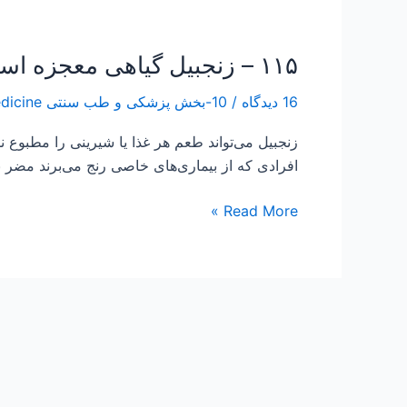
۱۱۵ – زنجبیل گیاهی معجزه اسا در درمان آرتروز ، درد زانــوهــا ، درد ورم مـفـاصــل و پوکی استخوان
۱۱۵
–
16 دیدگاه
/
10-بخش پزشکی و طب سنتی Traditional Medicine
زنجبیل
گیاهی
زنجبیل می‌تواند طعم هر غذا یا شیرینی را مطبوع نم
معجزه
افرادی که از بیماری‌های خاصی رنج می‌برند مضر نی
اسا
در
Read More »
درمان
آرتروز
،
درد
زانــوهــا
،
درد
ورم