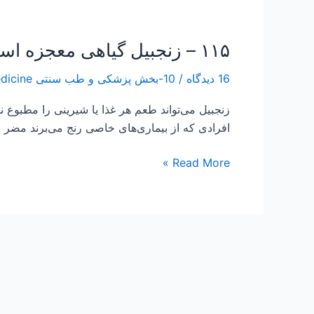
۱۱۵ – زنجبیل گیاهی معجزه اسا در درمان آرتروز ، درد زانــوهــا ، درد ورم مـفـاصــل و پوکی استخوان
۱۱۵
–
16 دیدگاه
/
10-بخش پزشکی و طب سنتی Traditional Medicine
زنجبیل
گیاهی
زنجبیل می‌تواند طعم هر غذا یا شیرینی را مطبوع نم
معجزه
افرادی که از بیماری‌های خاصی رنج می‌برند مضر نی
اسا
در
Read More »
درمان
آرتروز
،
درد
زانــوهــا
،
درد
ورم