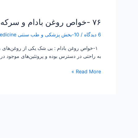
۷۶ -خواص روغن بادام و سرکه سیب جهت موی سر
۷۶
-خواص
6 دیدگاه
/
10-بخش پزشکی و طب سنتی Traditional Medicine
روغن
بادام
۱-خواص روغن بادام : بی شک یکی از روغن‌های 
و
به راحتی در دسترس بوده و پروتئین‌های موجود د
سرکه
سیب
Read More »
جهت
موی
سر