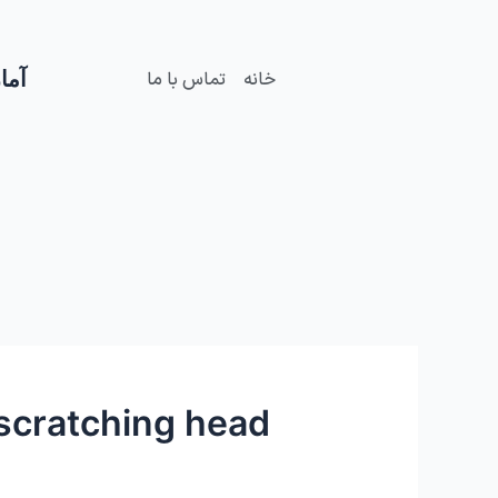
فتن
ه
حتوا
آمار
خانه
تماس با ما
 scratching head