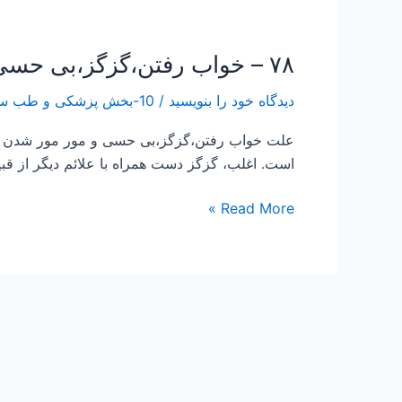
۷۸ – خواب رفتن،گزگز،بی حسی و مور مور شدن انگشتان دست و درمان آن
۷۸
–
دیدگاه‌ خود را بنویسید
/
10-بخش پزشکی و طب سنتی Traditional Medicine
خواب
رفتن،گزگز،بی
علت خواب رفتن،گزگز،بی حسی و مور مور شدن ان
حسی
است. اغلب، گزگز دست همراه با علائم دیگر ا
و
مور
Read More »
مور
شدن
انگشتان
دست
و
درمان
آن