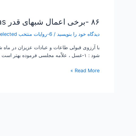
۸۶ -برخی اعمال شبهای قدر Some nights acts as
۸۶
-برخی
دیدگاه‌ خود را بنویسید
/
6-روایات منتخب Story selected
اعمال
شبهای
قدر
شود : ۱-غسل ، علاّمه مجلسى فرموده‏ بهتر است غسل شب قدر در هنگام غروب آفتاب انجام گيرد، ۲- دو رکعت نماز : در […]
Some
nights
Read More »
acts
as