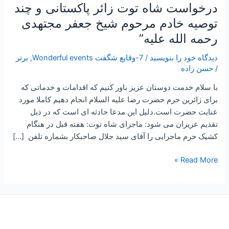
درخواست شاه توت زائر پاکستانی و چند
خادم
توصیه خادم مرحوم شیخ جعفر مجتهدی
مرحوم
شیخ
رحمه الله علیه”
جعفر
دیدگاه‌ خود را بنویسید
/
7-وقایع شگفت Wonderful events
,
برتر
مجتهدی
/
حسن زاده
رحمه
الله
با سلام خدمت دوستان عزیز باور کنیم که اقدامات و خدماتی که
علیه”
برای زائرین حرم حضرت رضا علیه السلام انجام دهیم کاملا مورد
عنایت حضرت است.دلیل این مدعا حادثه ای است که در ذیل
تقدیم عزیزان می شود: ماجرای شاه توت: هفته قبل در هنگام
کشیک حرم ماجرایی را آقای سید جلال صاحبکار بشماره تلفن […]
Read More »