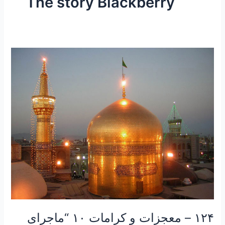
The story Blackberry
۱۲۴
–
معجزات
و
کرامات
۱۰
“ماجرای
درخواست
شاه
توت
زائر
پاکستانی
و
چند
۱۲۴ – معجزات و کرامات ۱۰ “ماجرای
توصیه